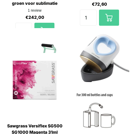
groen voor sublimatie
€72,60
1
review
€242,00
Sawgrass Versiflex SG500
SG1000 Magenta 31ml