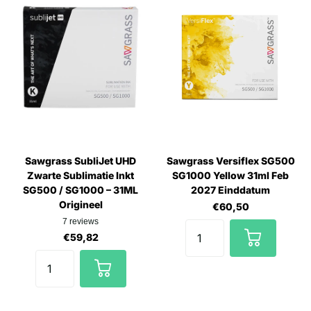
Sawgrass SubliJet UHD
Sawgrass Versiflex SG500
Zwarte Sublimatie Inkt
SG1000 Yellow 31ml Feb
SG500 / SG1000 – 31ML
2027 Einddatum
Origineel
€60,50
7
reviews
€59,82