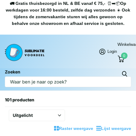
🚛 Gratis thuisbezorgd in NL & BE vanaf € 75,-
⏰➡️📦
Op
werkdagen voor 16:00 besteld, zelfde dag verzonden
☀️
Ook
tijdens de zomervakantie sturen wij alles gewoon op
behalve onze showroom en afhaal service is gesloten.
Winkelw
Login
0
Zoeken
Homepage
Apparatuur & Materialen
Apparatuur & Materialen
101 producten
Raster weergave
Lijst weergave