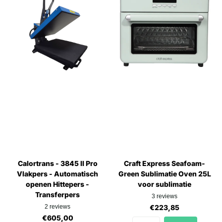
Calortrans - 3845 II Pro
Craft Express Seafoam-
Vlakpers - Automatisch
Green Sublimatie Oven 25L
openen Hittepers -
voor sublimatie
Transferpers
3
reviews
2
reviews
€223,85
€605,00