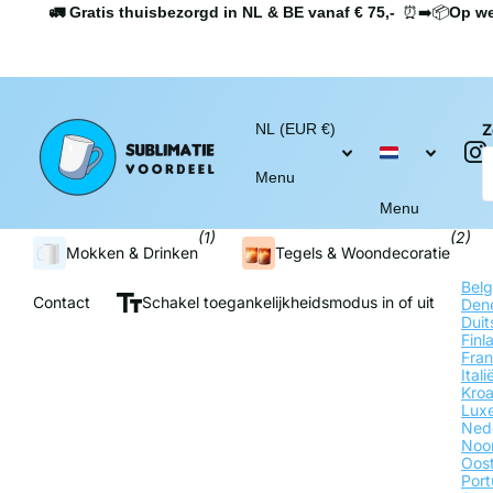
🚛 Gratis thuisbezorgd in NL & BE vanaf € 75,-
⏰➡️📦
Op we
NL (EUR €)
Z
Menu
Menu
(1)
(2)
Mokken & Drinken
Tegels & Woondecoratie
Bel
Contact
Schakel toegankelijkheidsmodus in of uit
Den
Duit
Fin
Fran
Ital
Kroa
Lux
Ned
Noo
Oost
Por