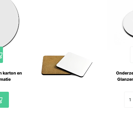
n karton en
Onderze
imatie
Glanzen