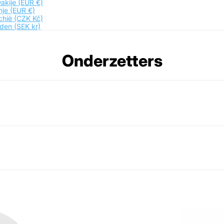
akije
(EUR €)
nje
(EUR €)
chië
(CZK Kč)
den
(SEK kr)
Onderzetters