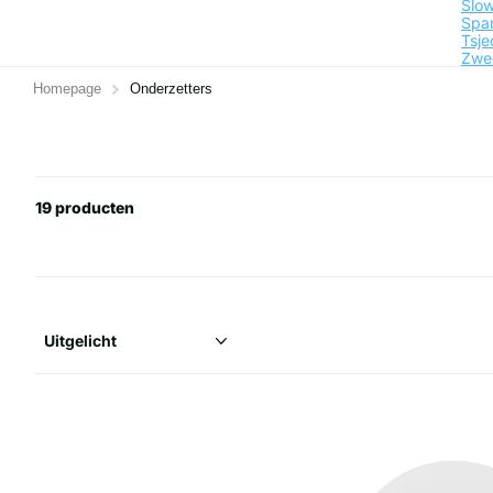
Slow
Spa
Tsje
Zwe
Homepage
Onderzetters
19 producten