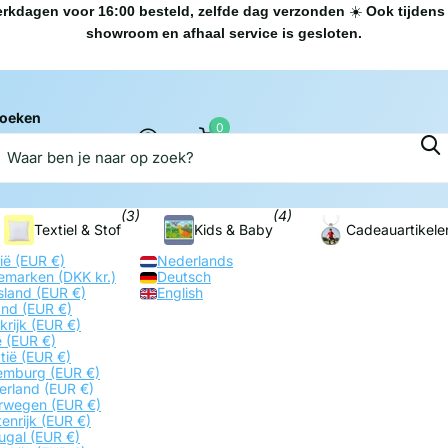
rkdagen voor 16:00 besteld, zelfde dag verzonden
☀️
Ook tijdens 
showroom en afhaal service is gesloten.
oeken
0
Sublimatievoordeel.nl
Winkelwagen
(3)
(4)
Textiel & Stof
Kids & Baby
Cadeauartikele
gië
(EUR €)
Nederlands
emarken
(DKK kr.)
Deutsch
sland
(EUR €)
English
land
(EUR €)
krijk
(EUR €)
ië
(EUR €)
tië
(EUR €)
emburg
(EUR €)
erland
(EUR €)
rwegen
(EUR €)
enrijk
(EUR €)
tugal
(EUR €)