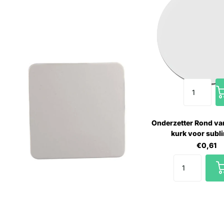
Onderzetter Rond va
kurk voor subl
€0,61