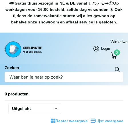
🚛 Gratis thuisbezorgd in NL & BE vanaf € 75,-
⏰➡️📦
Op
werkdagen voor 16:00 besteld, zelfde dag verzonden
☀️
Ook
tijdens de zomervakantie sturen wij alles gewoon op
behalve onze showroom en afhaal service is gesloten.
Winkelw
Login
0
Zoeken
Homepage
Dieren
Dieren
9 producten
Raster weergave
Lijst weergave