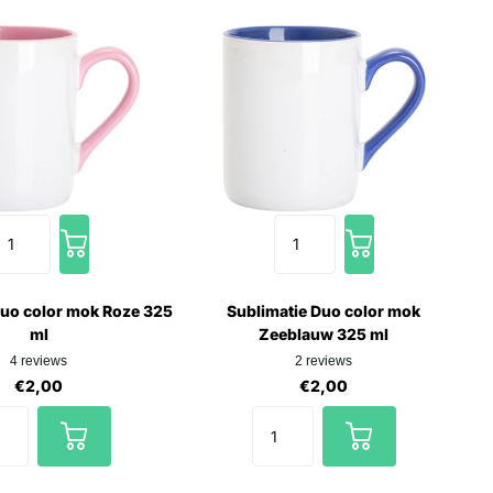
Duo color mok Roze 325
Sublimatie Duo color mok
ml
Zeeblauw 325 ml
4
reviews
2
reviews
€2,00
€2,00