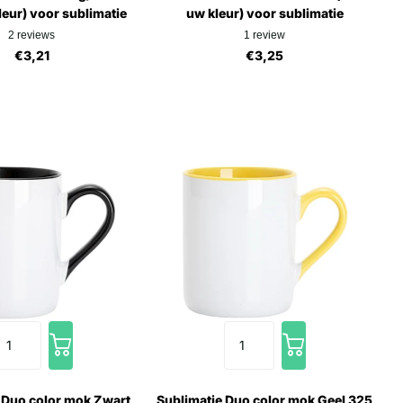
leur) voor sublimatie
uw kleur) voor sublimatie
2
reviews
1
review
€3,21
€3,25
 Duo color mok Zwart
Sublimatie Duo color mok Geel 325