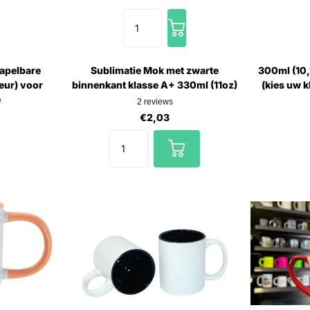
tapelbare
Sublimatie Mok met zwarte
300ml (10,
eur) voor
binnenkant klasse A+ 330ml (11oz)
(kies uw k
e
2
reviews
€2,03