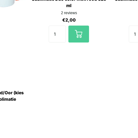
ml
2
reviews
€2,00
d/Oor (kies
blimatie