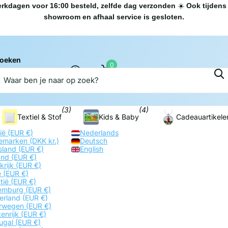
rkdagen voor 16:00 besteld, zelfde dag verzonden
☀️
Ook tijdens 
showroom en afhaal service is gesloten.
oeken
0
Sublimatievoordeel.nl
Winkelwagen
(3)
(4)
Textiel & Stof
Kids & Baby
Cadeauartikele
gië
(EUR €)
Nederlands
emarken
(DKK kr.)
Deutsch
sland
(EUR €)
English
land
(EUR €)
krijk
(EUR €)
ië
(EUR €)
tië
(EUR €)
emburg
(EUR €)
erland
(EUR €)
rwegen
(EUR €)
enrijk
(EUR €)
tugal
(EUR €)