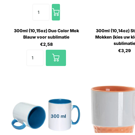
300ml (10,15oz) Duo Color Mok
300ml (10,14oz) S
Blauw voor sublimatie
Mokken (kies uw kl
sublimati
€2,58
€3,29