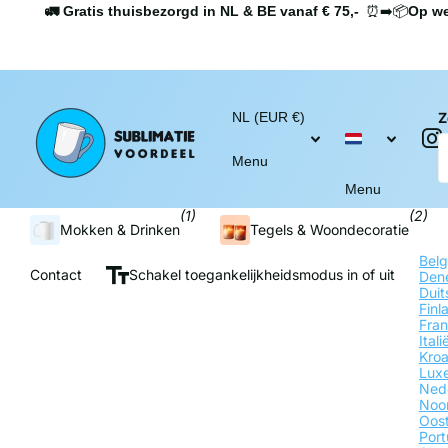
🚛 Gratis thuisbezorgd in NL & BE vanaf € 75,-
⏰➡️📦
Op we
NL (EUR €)
Z
Menu
Menu
(1)
(2)
Mokken & Drinken
Tegels & Woondecoratie
Bel
Contact
Schakel toegankelijkheidsmodus in of uit
Den
Duit
Fin
Fran
Ital
Kroa
Lux
Ned
Noo
Oost
Por