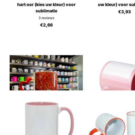
hart oor (kies uw kleur) voor
uw kleur) voor su
sublimatie
€3,93
3
reviews
€2,66