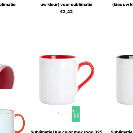
blimatie
uw kleur) voor sublimatie
(kies uw k
€2,42
Sublimatie Duo color mok rood 325
Sublimatie