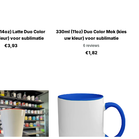
14oz) Latte Duo Color
330ml (11oz) Duo Color Mok (kies
leur) voor sublimatie
uw kleur) voor sublimatie
€3,93
6
reviews
€1,82