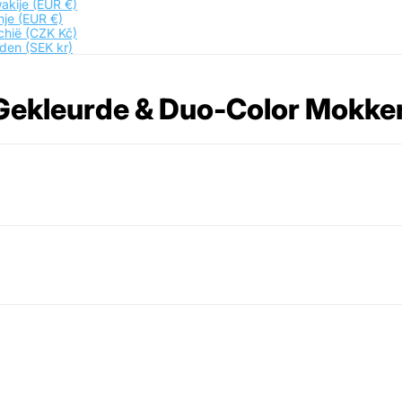
akije
(EUR €)
nje
(EUR €)
chië
(CZK Kč)
den
(SEK kr)
Gekleurde & Duo-Color Mokke