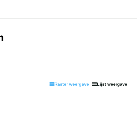
n
Raster weergave
Lijst weergave