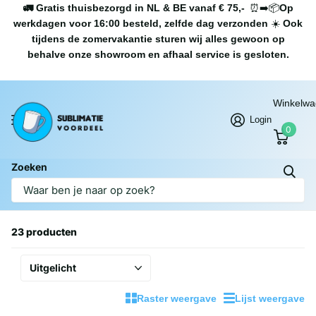
🚛 Gratis thuisbezorgd in NL & BE vanaf € 75,-
⏰➡️📦
Op
werkdagen voor 16:00 besteld, zelfde dag verzonden
☀️
Ook
tijdens de zomervakantie sturen wij alles gewoon op
behalve onze showroom en afhaal service is gesloten.
Winkelw
Login
0
Zoeken
Homepage
Houten houder
Houten houder
23 producten
Raster weergave
Lijst weergave