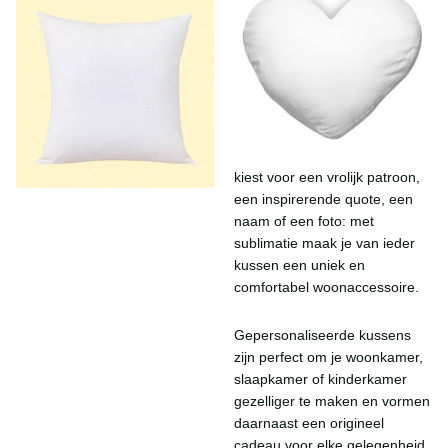
Voeg een persoonlijke en
stijlvolle touch toe aan je
interieur met onze
gepersonaliseerde kussens.
In deze categorie vind je een
breed assortiment kussens die
je met sublimatie volledig naar
wens kunt ontwerpen. Of je nu
kiest voor een vrolijk patroon,
een inspirerende quote, een
naam of een foto: met
sublimatie maak je van ieder
kussen een uniek en
comfortabel woonaccessoire.
Gepersonaliseerde kussens
zijn perfect om je woonkamer,
slaapkamer of kinderkamer
gezelliger te maken en vormen
daarnaast een origineel
cadeau voor elke gelegenheid.