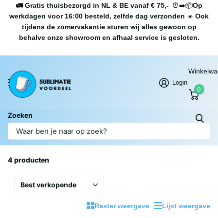
🚛 Gratis thuisbezorgd in NL & BE vanaf € 75,-
⏰➡️📦
Op
werkdagen voor 16:00 besteld, zelfde dag verzonden
☀️
Ook
tijdens de zomervakantie sturen wij alles gewoon op
behalve onze showroom en afhaal service is gesloten.
Winkelw
Login
0
Zoeken
Homepage
Kussens
Kussens
4 producten
Raster weergave
Lijst weergave