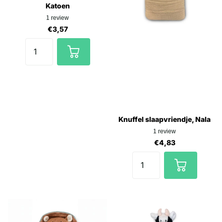
Katoen
1
review
€3,57
Knuffel slaapvriendje, Nala
1
review
€4,83