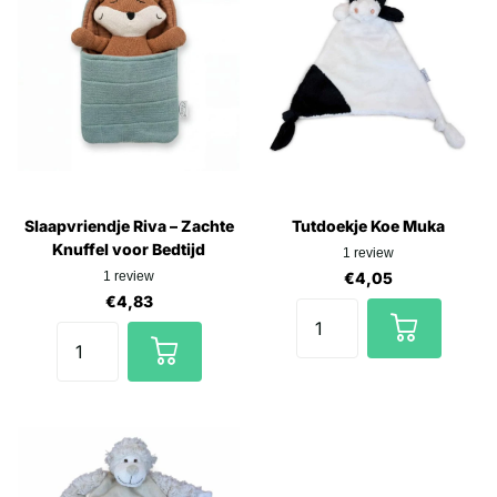
Slaapvriendje Riva – Zachte
Tutdoekje Koe Muka
Knuffel voor Bedtijd
1
review
1
review
€4,05
€4,83