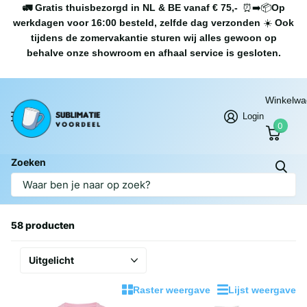
🚛 Gratis thuisbezorgd in NL & BE vanaf € 75,-
⏰➡️📦
Op
werkdagen voor 16:00 besteld, zelfde dag verzonden
☀️
Ook
tijdens de zomervakantie sturen wij alles gewoon op
behalve onze showroom en afhaal service is gesloten.
Winkelw
Login
0
Zoeken
Homepage
Textiel
Textiel
58 producten
Raster weergave
Lijst weergave