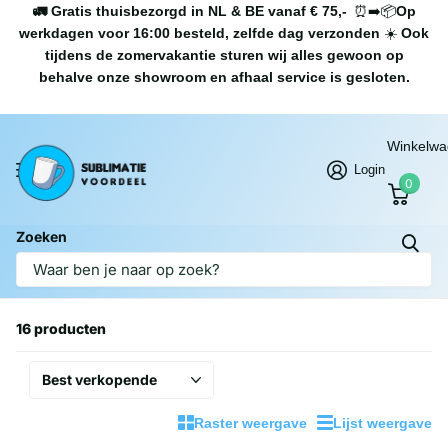
🚛 Gratis thuisbezorgd in NL & BE vanaf € 75,-
⏰➡️📦
Op
werkdagen voor 16:00 besteld, zelfde dag verzonden
☀️
Ook
tijdens de zomervakantie sturen wij alles gewoon op
behalve onze showroom en afhaal service is gesloten.
Winkelw
Login
0
Zoeken
Homepage
Tumblers met kleur
Tumblers met kleur
16 producten
Raster weergave
Lijst weergave