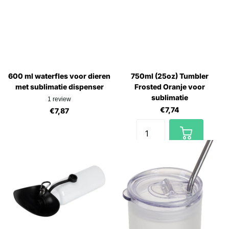
600 ml waterfles voor dieren
750ml (25oz) Tumbler
met sublimatie dispenser
Frosted Oranje voor
sublimatie
1
review
€7,74
€7,87