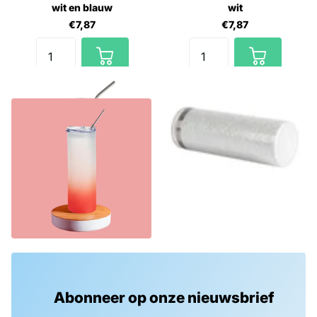
wit en blauw
wit
€7,87
€7,87
Personaliseer kleurrijke
tumblers met je eigen
ontwerpen. Ideaal voor
opvallende, praktische
geschenken en accessoires
met een persoonlijke flair!
Abonneer op onze nieuwsbrief