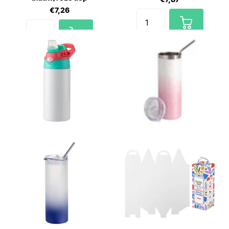
€7,26