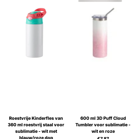
Roestvrije Kinderfles van
600 ml 3D Puff Cloud
360 ml roestvrij staal voor
Tumbler voor sublimatie -
sublimatie - wit met
wit en roze
blauw/roze dop
€7,87