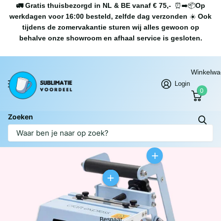
🚛 Gratis thuisbezorgd in NL & BE vanaf € 75,-
⏰➡️📦
Op
werkdagen voor 16:00 besteld, zelfde dag verzonden
☀️
Ook
tijdens de zomervakantie sturen wij alles gewoon op
behalve onze showroom en afhaal service is gesloten.
Winkelw
Login
0
Zoeken
Bespaar